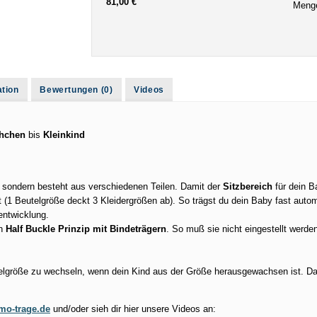
81,00 €
Meng
ation
Bewertungen (0)
Videos
hchen
bis
Kleinkind
 sondern besteht aus verschiedenen Teilen. Damit der
Sitzbereich
für dein B
 (1 Beutelgröße deckt 3 Kleidergrößen ab). So trägst du dein Baby fast automa
tentwicklung.
en
Half Buckle Prinzip mit Bindeträgern
. So muß sie nicht eingestellt werde
telgröße zu wechseln, wenn dein Kind aus der Größe herausgewachsen ist. Da
o-trage.de
und/oder sieh dir hier unsere Videos an: