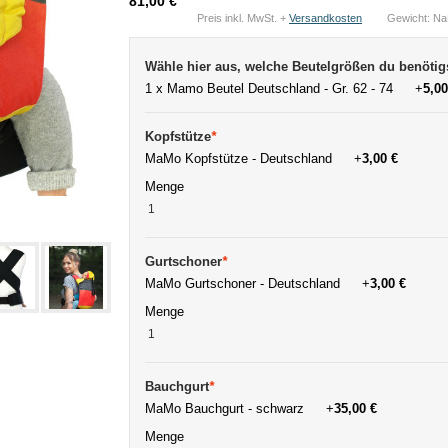
81,00 €
Preis inkl. MwSt. +
Versandkosten
Gewicht: N
Wähle hier aus, welche Beutelgrößen du benötig
1 x Mamo Beutel Deutschland - Gr. 62 - 74
+
5,00
Kopfstütze
*
MaMo Kopfstütze - Deutschland
+
3,00 €
Menge
Gurtschoner
*
MaMo Gurtschoner - Deutschland
+
3,00 €
Menge
Bauchgurt
*
MaMo Bauchgurt - schwarz
+
35,00 €
Menge