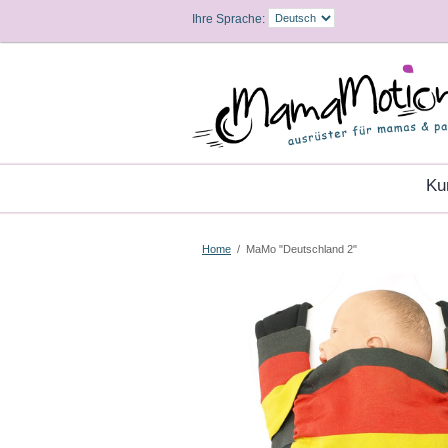
Ihre Sprache:
K
Home
/
MaMo "Deutschland 2"