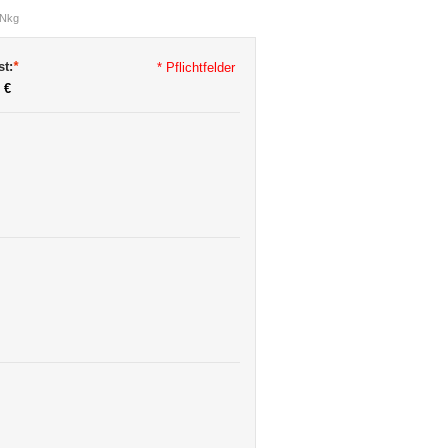
aNkg
st:
*
* Pflichtfelder
 €