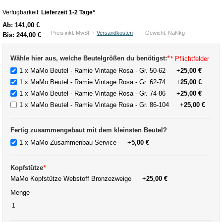
Verfügbarkeit:
Lieferzeit 1-2 Tage*
Ab:
141,00 €
Preis inkl. MwSt. +
Versandkosten
Gewicht: NaNkg
Bis:
244,00 €
Wähle hier aus, welche Beutelgrößen du benötigst:
*
* Pflichtfelder
1 x MaMo Beutel - Ramie Vintage Rosa - Gr. 50-62
+
25,00 €
1 x MaMo Beutel - Ramie Vintage Rosa - Gr. 62-74
+
25,00 €
1 x MaMo Beutel - Ramie Vintage Rosa - Gr. 74-86
+
25,00 €
1 x MaMo Beutel - Ramie Vintage Rosa - Gr. 86-104
+
25,00 €
Fertig zusammengebaut mit dem kleinsten Beutel?
1 x MaMo Zusammenbau Service
+
5,00 €
Kopfstütze
*
MaMo Kopfstütze Webstoff Bronzezweige
+
25,00 €
Menge