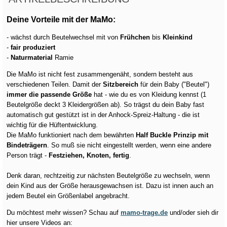
Deine Vorteile mit der MaMo:
- wächst durch Beutelwechsel mit von
Frühchen
bis
Kleinkind
-
fair produziert
-
Naturmaterial
Ramie
Die MaMo ist nicht fest zusammengenäht, sondern besteht aus
verschiedenen Teilen. Damit der
Sitzbereich
für dein Baby ("Beutel")
immer die passende Größe
hat - wie du es von Kleidung kennst (1
Beutelgröße deckt 3 Kleidergrößen ab). So trägst du dein Baby fast
automatisch gut gestützt ist in der Anhock-Spreiz-Haltung - die ist
wichtig für die Hüftentwicklung.
Die MaMo funktioniert nach dem bewährten
Half Buckle Prinzip mit
Bindeträgern
. So muß sie nicht eingestellt werden, wenn eine andere
Person trägt -
Festziehen, Knoten, fertig
.
Denk daran, rechtzeitig zur nächsten Beutelgröße zu wechseln, wenn
dein Kind aus der Größe herausgewachsen ist. Dazu ist innen auch an
jedem Beutel ein Größenlabel angebracht.
Du möchtest mehr wissen? Schau auf
mamo-trage.de
und/oder sieh dir
hier unsere Videos an: