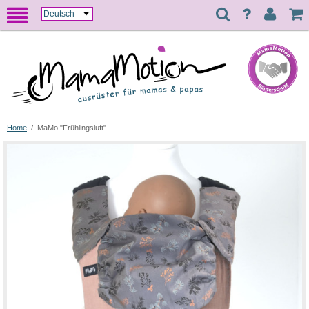
Home
/
MaMo "Frühlingsluft"