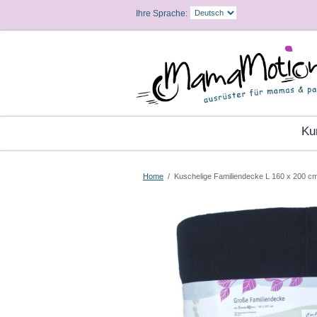
Ihre Sprache:
K
Home
/
Kuschelige Familiendecke L 160 x 200 c