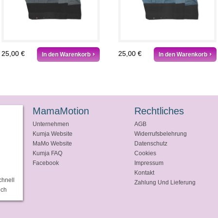
25,00 €
25,00 €
In den Warenkorb
In den Warenkorb
MamaMotion
Rechtliches
Unternehmen
AGB
Kumja Website
Widerrufsbelehrung
MaMo Website
Datenschutz
Kumja FAQ
Cookies
Facebook
Impressum
Kontakt
chnell
Zahlung Und Lieferung
ich