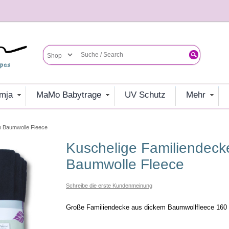
umja
MaMo Babytrage
UV Schutz
mehr
m Baumwolle Fleece
Kuschelige Familiendecke L 160 x 200 cm
Baumwolle Fleece
Schreibe die erste Kundenmeinung
Große Familiendecke aus dickem Baumwollfleece 160