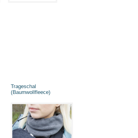
Trageschal
(Baumwollfleece)