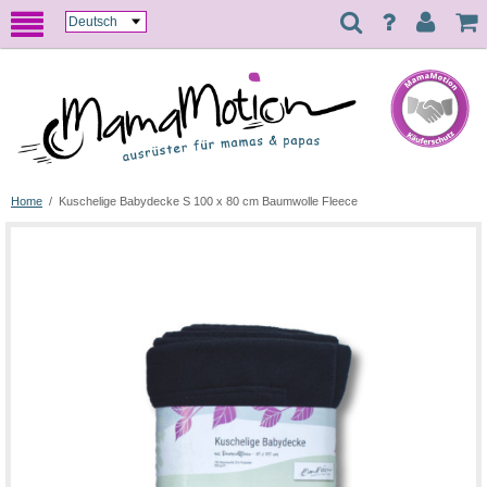
Home
/
Kuschelige Babydecke S 100 x 80 cm Baumwolle Fleece