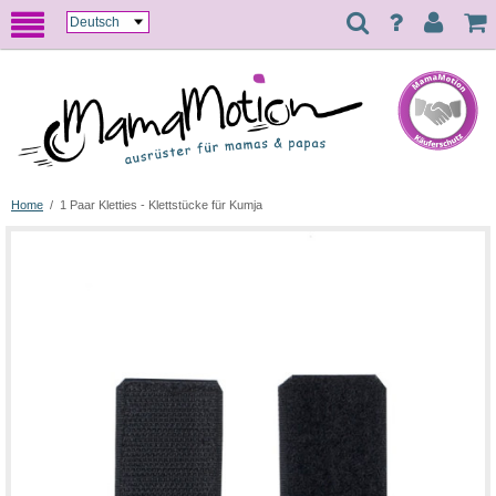
Home
/
1 Paar Kletties - Klettstücke für Kumja