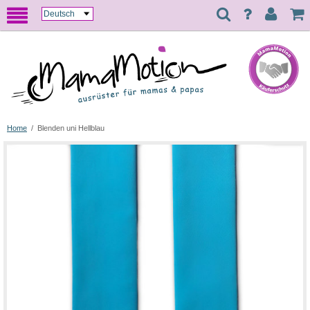
Home
/
Blenden uni Hellblau