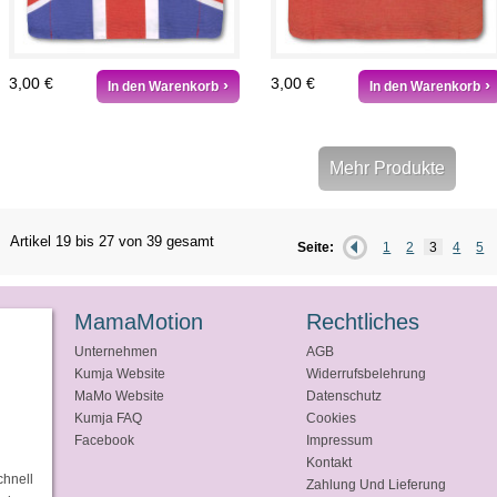
3,00 €
3,00 €
In den Warenkorb
In den Warenkorb
Mehr Produkte
Artikel 19 bis 27 von 39 gesamt
Seite:
1
2
3
4
5
MamaMotion
Rechtliches
Unternehmen
AGB
Kumja Website
Widerrufsbelehrung
MaMo Website
Datenschutz
Kumja FAQ
Cookies
Facebook
Impressum
Kontakt
chnell
Zahlung Und Lieferung