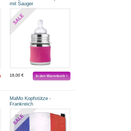
mit Sauger
SALE
18,00 €
r
In den Warenkorb
MaMo Kopfstütze -
Frankreich
SALE