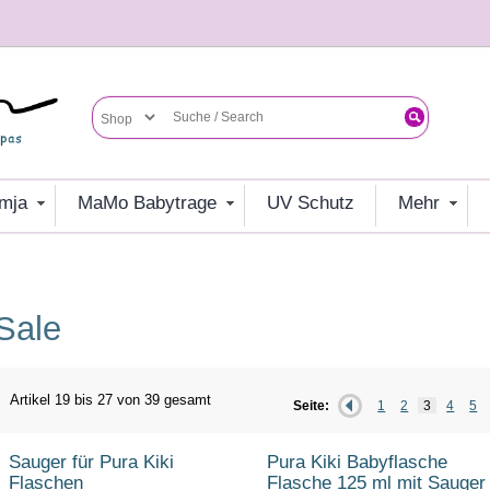
umja
MaMo Babytrage
UV Schutz
mehr
sale
Artikel 19 bis 27 von 39 gesamt
Seite:
1
2
3
4
5
Sauger für Pura Kiki
Pura Kiki Babyflasche
Flaschen
Flasche 125 ml mit Sauger