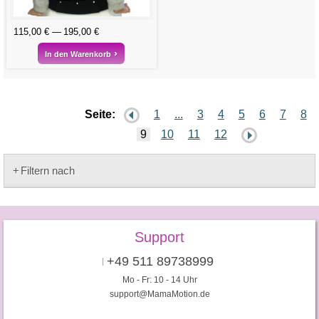
115,00 €
195,00 €
In den Warenkorb
Seite:
1
...
3
4
5
6
7
8
9
10
11
12
Filtern nach
Support
+49 511 89738999
Mo - Fr: 10 - 14 Uhr
support@MamaMotion.de